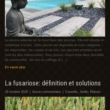
La piscine enterrée est le must have des piscines. Elle est robuste et
esthétique à la fois. Cette piscine est disponible en trois catégories :
les maçonnées, les coques et les kits. Les piscines enterrées en kit
sont les plus intéressantes. Vous pouvez choisir entre deux procédés
de construction : les kits en coffrage et […]
En savoir plus
La fusariose: définition et solutions
18 octobre 2018
|
Aucun commentaire
|
Conseils
,
Jardin
,
Maison