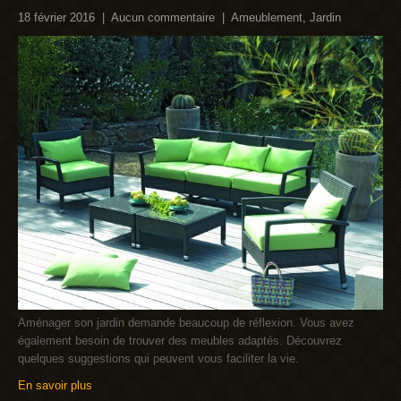
18 février 2016
|
Aucun commentaire
|
Ameublement
,
Jardin
Aménager son jardin demande beaucoup de réflexion. Vous avez
également besoin de trouver des meubles adaptés. Découvrez
quelques suggestions qui peuvent vous faciliter la vie.
En savoir plus