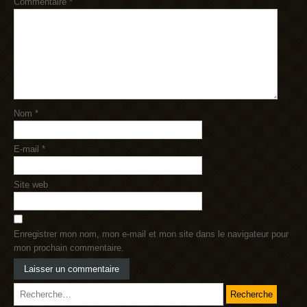
Commentaire
*
Nom
*
E-mail
*
Site web
Enregistrer mon nom, mon e-mail et mon site dans le navigateur pour
mon prochain commentaire.